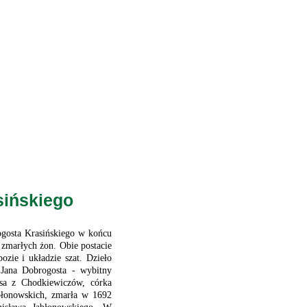
sińskiego
osta Krasińskiego w końcu
zmarłych żon. Obie postacie
ozie i układzie szat. Dzieło
 Jana Dobrogosta - wybitny
esa z Chodkiewiczów, córka
abłonowskich, zmarła w 1692