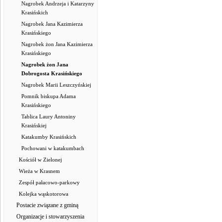
Nagrobek Andrzeja i Katarzyny
Krasińskich
Nagrobek Jana Kazimierza
Krasińskiego
Nagrobek żon Jana Kazimierza
Krasińskiego
Nagrobek żon Jana
Dobrogosta Krasińskiego
Nagrobek Marii Leszczyńskiej
Pomnik biskupa Adama
Krasińskiego
Tablica Laury Antoniny
Krasińskiej
Katakumby Krasińskich
Pochowani w katakumbach
Kościół w Zielonej
Wieża w Krasnem
Zespół pałacowo-parkowy
Kolejka wąskotorowa
Postacie związane z gminą
Organizacje i stowarzyszenia