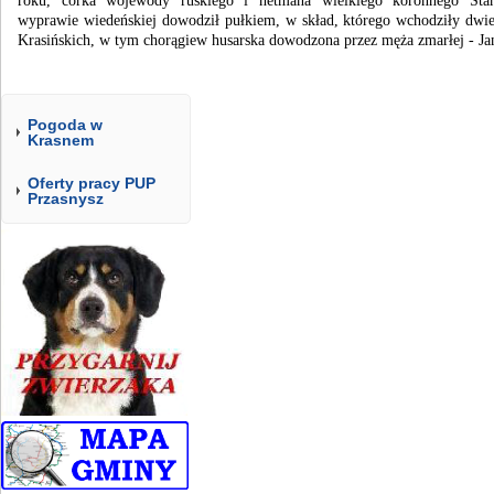
roku, córka wojewody ruskiego i hetmana wielkiego koronnego Sta
wyprawie wiedeńskiej dowodził pułkiem, w skład, którego wchodziły dwie
Krasińskich, w tym chorągiew husarska dowodzona przez męża zmarłej - Ja
Pogoda w
Krasnem
Oferty pracy PUP
Przasnysz