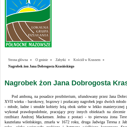
Strona główna
»
O gminie
»
Zabytki
»
Kościół w Krasnem
»
Nagrobek żon Jana Dobrogosta Krasińskiego
Nagrobek żon Jana Dobrogosta Kra
Pod amboną, na posadzce prezbiterium, ufundowany przez Jana Dobrog
XVII wieku - barokowy, brązowy i pozłacany nagrobek jego dwóch młodo 
- młode, ładne i smukłe kobiety leżą obok siebie w lekko manierycznej p
wykonał prawdopodobnie, pracujący przy innych obiektach na zlecenie
rzeźbiarz Andrzej Mackensen. Jedna z postaci - to pierwsza żona Ter
kasztelana wileńskiego, zmarła w 1672 roku, druga Jadwiga Teresa z J