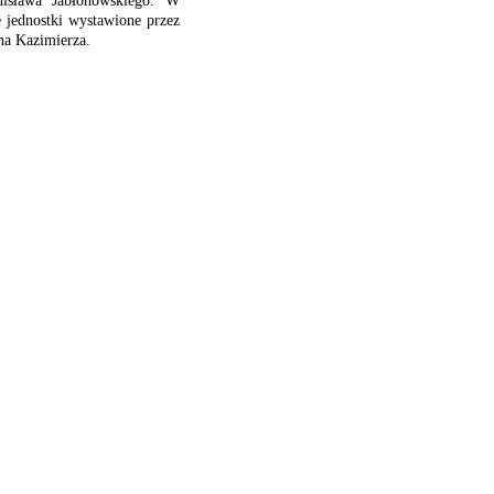
nisława Jabłonowskiego. W
 jednostki wystawione przez
na Kazimierza.