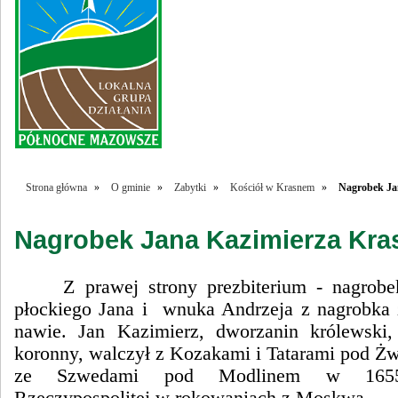
Strona główna
»
O gminie
»
Zabytki
»
Kościół w Krasnem
»
Nagrobek Ja
Nagrobek Jana Kazimierza Kra
Z prawej strony prezbiterium - nagrobe
płockiego Jana i wnuka Andrzeja z nagrobka 
nawie. Jan Kazimierz, dworzanin królewski,
koronny, walczył z Kozakami i Tatarami pod Żw
ze Szwedami pod Modlinem w 1655
Rzeczypospolitej w rokowaniach z Moskwą.