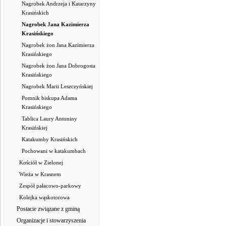
Nagrobek Andrzeja i Katarzyny
Krasińskich
Nagrobek Jana Kazimierza
Krasińskiego
Nagrobek żon Jana Kazimierza
Krasińskiego
Nagrobek żon Jana Dobrogosta
Krasińskiego
Nagrobek Marii Leszczyńskiej
Pomnik biskupa Adama
Krasińskiego
Tablica Laury Antoniny
Krasińskiej
Katakumby Krasińskich
Pochowani w katakumbach
Kościół w Zielonej
Wieża w Krasnem
Zespół pałacowo-parkowy
Kolejka wąskotorowa
Postacie związane z gminą
Organizacje i stowarzyszenia