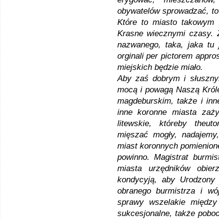
obywatelów sprowadzać, to
Które to miasto takowym
Krasne wiecznymi czasy. 
nazwanego, taka, jaka tu 
orginali per pictorem appro
miejskich będzie miało.
Aby zaś dobrym i słuszny
mocą i powagą Naszą Króle
magdeburskim, także i inn
inne koronne miasta zaży
litewskie, któreby theu
mięszać mogły, nadajemy,
miast koronnych pomienion
powinno. Magistrat burmis
miasta urzędników obier
kondycyją, aby Urodzony 
obranego burmistrza i wój
sprawy wszelakie między
sukcesjonalne, także pobo