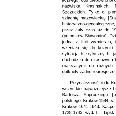
licznego rodu Ślepowronów, 
nazwiska Krasińskich, 
Szczuckich. Tylko ci pie
szlachtę mazowiecką. [Sta
historyczno-genealogiczne
przez cały czas aż do 19
(potomków Sławomira). Dzie
jedna z linii wymierała,
wżeniała się do kuzynki
sytuacjach krytycznych, j
dochodziło do czasowych t
(należącymi do różnych 
dotknęły żadne represje ze 
Przynależność rodu Kras
wszystkie najważniejsze h
Bartosza Paprockiego [p
polskiego, Kraków 1584, s
Kraków 1641-1643. Kacper 
1728-1743, wyd. II - Lipsk