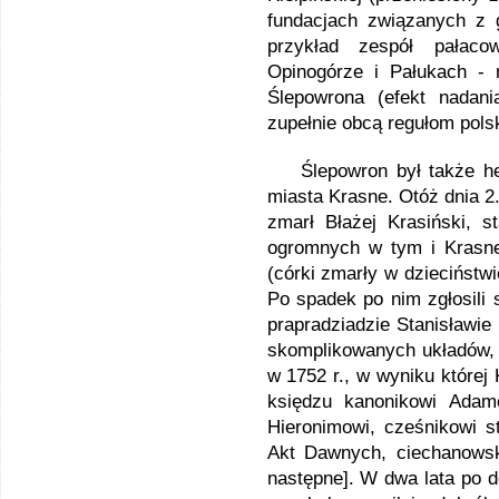
fundacjach związanych z 
przykład zespół pałaco
Opinogórze i Pałukach -
Ślepowrona (efekt nadani
zupełnie obcą regułom polsk
Ślepowron był także her
miasta Krasne. Otóż dnia 2
zmarł Błażej Krasiński, s
ogromnych w tym i Krasne
(córki zmarły w dzieciństwie
Po spadek po nim zgłosili 
prapradziadzie Stanisławi
skomplikowanych układów, 
w 1752 r., w wyniku której
księdzu kanonikowi Adam
Hieronimowi, cześnikowi 
Akt Dawnych, ciechanowski
następne]. W dwa lata po 