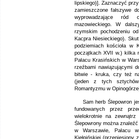
lipskiego)]. Zaznaczyć przy
zamieszczone fałszywe d
wyprowadzające ród o
mazowieckiego. W dalsz
rzymskim pochodzeniu od
Kacpra Niesieckiego). Skut
podziemiach kościoła w 
początkach XVII w.) kilka
Pałacu Krasińskich w War
rzeźbami nawiązującymi do
bitwie - kruka, czy też n
(jeden z tych sztychó
Romantyzmu w Opinogórze
Sam herb Ślepowron jes
fundowanych przez przed
wielokrotnie na zewnątrz
Ślepowrony można znaleźć
w Warszawie, Pałacu w 
Kiełpińskiej (przeniesiony 