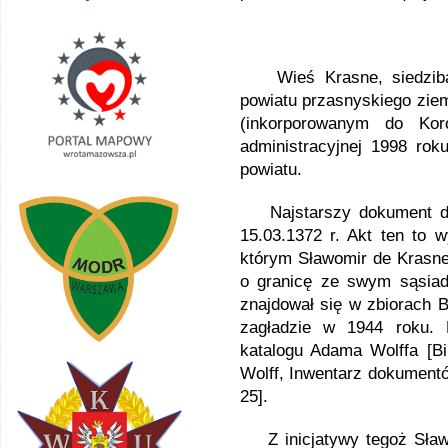
Wieś Krasne, siedziba o
powiatu przasnyskiego zie
(inkorporowanym do Kor
administracyjnej 1998 ro
powiatu.
Najstarszy dokument dot
15.03.1372 r. Akt ten to 
którym Sławomir de Krasne 
o granicę ze swym sąsia
znajdował się w zbiorach Bi
zagładzie w 1944 roku. 
katalogu Adama Wolffa [Bi
Wolff, Inwentarz dokumentów
25].
Z inicjatywy tegoż Sławo