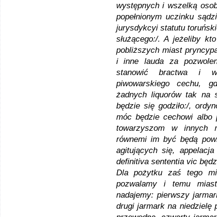
występnych i wszelką osob
popełnionym uczinku sądzi
jurysdykcyi statutu toruńsk
służącego:/. A jeżeliby kto
pobliższych miast pryncypa
i inne lauda za pozwole
stanowić bractwa i ws
piwowarskiego cechu, g
żadnych liquorów tak na s
będzie się godziło:/, ordy
móc będzie cechowi albo 
towarzyszom w innych m
równemi im być będą pow
agitujących się, appelac
definitiva sententia vic będ
Dla pożytku zaś tego mi
pozwalamy i temu mias
nadajemy: pierwszy jarmar
drugi jarmark na niedzielę 