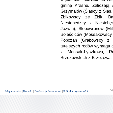
gminę Krasne. Zaliczają
Grzymałów (Ślascy z Ślas,
Żbikowscy ze Żbik, Bar
Niesiobędzcy z Niesiob
Jaźwin), Ślepowronów (Mi
Boleściców (Mossakowscy 
Pobożan (Grabowscy z G
tutejszych rodów wymaga d
z Mossak-Łyszkowa, Ru
Brzozowskich z Brzozowa.
W
Mapa serwisu
|
Kontakt
|
Deklaracja dostępności
|
Polityka prywatności