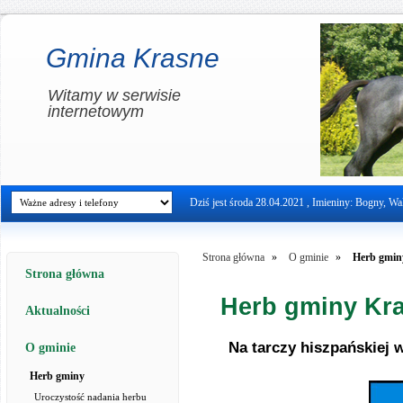
Gmina Krasne
Witamy w serwisie
internetowym
Dziś jest środa 28.04.2021 , Imieniny: Bogny, Wale
Strona główna
»
O gminie
»
Herb gmin
Strona główna
Herb gminy Kr
Aktualności
Na tarczy hiszpańskiej 
O gminie
Herb gminy
Uroczystość nadania herbu