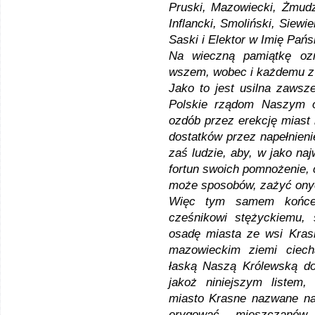
Pruski, Mazowiecki, Żmudzk
Inflancki, Smoliński, Siewi
Saski i Elektor w Imię Pań
Na wieczną pamiątkę ozn
wszem, wobec i każdemu z 
Jako to jest usilna zaws
Polskie rządom Naszym 
ozdób przez erekcję miast 
dostatków przez napełnieni
zaś ludzie, aby, w jako na
fortun swoich pomnożenie,
może sposobów, zażyć ony
Więc tym samem końcem
cześnikowi stężyckiemu,
osadę miasta ze wsi Kras
mazowieckim ziemi ciech
łaską Naszą Królewską do
jakoż niniejszym listem
miasto Krasne nazwane na 
erygować, mieszczanów,