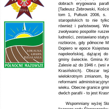
dobrach erygowana paraf
[Tadeusz Żebrowski, Kości
tom 1, Pułtusk 2006, s.
staropolskich to nie tylk
również i państwowej. Wed
zwoływano pospolite ruszen
ludności, zestawiano statyst
rozbiorze, gdy północne 
Dopiero w epoce Księstwa
napoleońskiej, dążącej do
gminy świeckie. Gmina Kr
Zalesie aż do 1946 r. (wsi
Krasińskich). Obszar te
wielokrotnym zmianom, by
reformami administracyjn
wieku. Obecne granice gmi
dwóch parafii - to jest Kras
Wspomniany wyżej Sławo