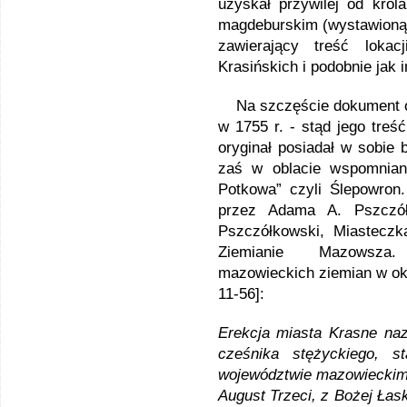
uzyskał przywilej od kró
magdeburskim (wystawioną 
zawierający treść lokac
Krasińskich i podobnie jak 
Na szczęście dokument ów
w 1755 r. - stąd jego treś
oryginał posiadał w sobie
zaś w oblacie wspomniany
Potkowa” czyli Ślepowron
przez Adama A. Pszczół
Pszczółkowski, Miasteczk
Ziemianie Mazowsza. 
mazowieckich ziemian w okr
11-56]:
Erekcja miasta Krasne na
cześnika stężyckiego, st
województwie mazowieckim 
August Trzeci, z Bożej Łask