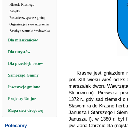
Historia Krasnego
Zabytki
Postacie związane z gminą
Organizacje i stowarzyszenia
Zasoby i warunki środowiska
Dla mieszkańców
Dla turystów
Dla przedsiębiorców
Krasne jest gniazdem ro
Samorząd Gminy
poł. XIII wieku wieś od k
marszałek dworu Wawrzęta 
Inwestycje gminne
Slepowroni). Pierwsza p
Projekty Unijne
1372 r., gdy sąd ziemski c
Sławomira de Krasne herbu
Mapa sieci drogowej
Janusza I Starszego i Siem
Janusza I), w 1380 r. był
Polecamy
pw. Jana Chrzciciela (najst