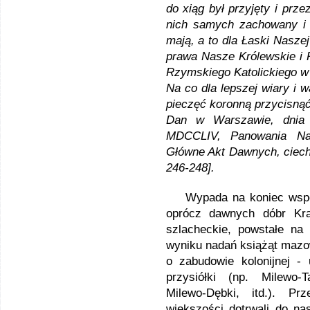
do xiąg był przyjęty i prz
nich samych zachowany i d
mają, a to dla Łaski Nasze
prawa Nasze Królewskie i R
Rzymskiego Katolickiego w
Na co dla lepszej wiary i 
pieczęć koronną przycisnąć
Dan w Warszawie, dnia 
MDCCLIV, Panowania Nas
Główne Akt Dawnych, ciech
246-248].
Wypada na koniec wspomni
oprócz dawnych dóbr Kra
szlacheckie, powstałe na
wyniku nadań książąt mazow
o zabudowie kolonijnej -
przysiółki (np. Milewo-T
Milewo-Dębki, itd.). Pr
większości dotrwali do n