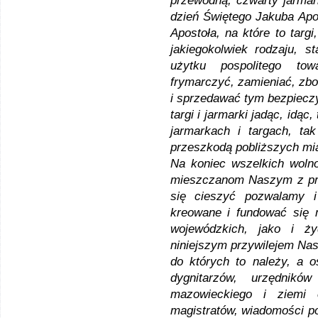
przewodną, czwarty jarmark
dzień Świętego Jakuba Apo
Apostoła, na które to targ
jakiegokolwiek rodzaju, 
użytku pospolitego tow
frymarczyć, zamieniać, zb
i sprzedawać tym bezpiecz
targi i jarmarki jadąc, idą
jarmarkach i targach, tak
przeszkodą pobliższych mia
Na koniec wszelkich wolno
mieszczanom Naszym z pra
się cieszyć pozwalamy 
kreowane i fundować się 
wojewódzkich, jako i ży
niniejszym przywilejem Nas
do których to należy, a o
dygnitarzów, urzędnikó
mazowieckiego i ziemi c
magistratów, wiadomości po